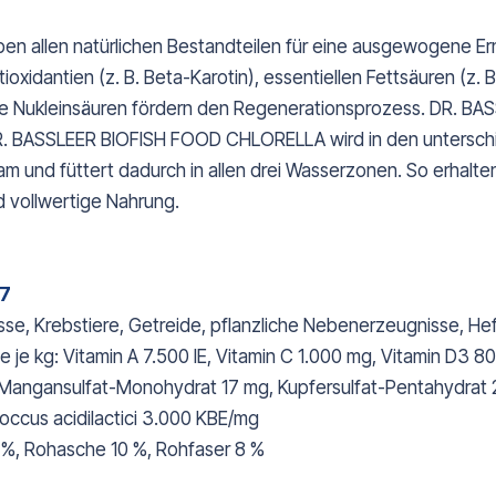
allen natürlichen Bestandteilen für eine ausgewogene Ernä
Antioxidantien (z. B. Beta-Karotin), essentiellen Fettsäuren 
volle Nukleinsäuren fördern den Regenerationsprozess. DR. 
R. BASSLEER BIOFISH FOOD CHLORELLA wird in den unterschi
sam und füttert dadurch in allen drei Wasserzonen. So erhalt
 vollwertige Nahrung.
L
37
e, Krebstiere, Getreide, pflanzliche Nebenerzeugnisse, Hefe,
je kg: Vitamin A 7.500 IE, Vitamin C 1.000 mg, Vitamin D3 80
Mangansulfat-Monohydrat 17 mg, Kupfersulfat-Pentahydrat 2 
occus acidilactici 3.000 KBE/mg
 %, Rohasche 10 %, Rohfaser 8 %