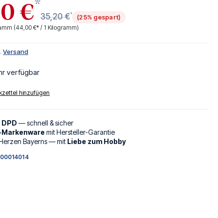
*
40 €
*
35,20 €
(25% gespart)
gramm
(44,00 €* / 1 Kilogramm)
l.
Versand
hr verfügbar
zettel hinzufügen
d DPD
— schnell & sicher
l-Markenware
mit Hersteller-Garantie
Herzen Bayerns — mit
Liebe zum Hobby
00014014