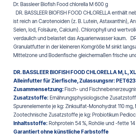
Dr. Bassleer Biofish Food chlorella M 600 g
DR. BASSLEER BIOFISH FOOD CHLORELLA enthält neben 
ist reich an Carotenoiden (z. B. Lutein, Astaxanthin), 
Selen, Iod, Folsäure, Calcium). Chlorophyll und wert
verdaulich und belastet das Aquarienwasser kaum. D
Granulatfutter in der kleineren Korngröße M sinkt lang
Mittelzone und Bodenfische gleichermaßen frische und
DR. BASSLEER BIOFISH FOOD CHLORELLA M, L, X
Alleinfutter für Zierfische, Zulassungsnr: PET62
Zusammensetzung:
Fisch- und Fischnebenerzeugniss
Zusatzstoffe:
Ernährungsphysiologische Zusatzstoffe 
Spurenelemente je kg: Zinksulfat-Monohydrat 110 mg, 
Zootechnische Zusatzstoffe je kg: Probiotikum Pedioc
Inhaltsstoffe:
Rohprotein 54 %, Rohöle und -fette 14
Garantiert ohne künstliche Farbstoffe