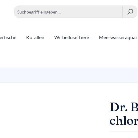
rfische
Korallen
Wirbellose Tiere
Meerwasseraquar
Dr. 
chlo