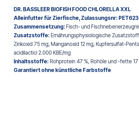
DR. BASSLEER BIOFISH FOOD CHLORELLA XXL
Alleinfutter für Zierfische, Zulassungsnr: PET62
Zusammensetzung:
Fisch- und Fischnebenerzeugniss
Zusatzstoffe:
Ernährungsphysiologische Zusatzstoffe 
Zinkoxid 75 mg, Manganoxid 12 mg, Kupfersulfat-Pentah
acidilactici 2.000 KBE/mg
Inhaltsstoffe:
Rohprotein 47 %, Rohöle und -fette 17
Garantiert ohne künstliche Farbstoffe