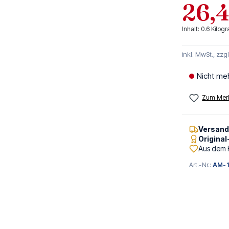
26,
Inhalt:
0.6 Kilo
inkl. MwSt., zzg
Nicht me
Zum Merk
Versan
Origina
Aus dem 
Art.-Nr.:
AM-1