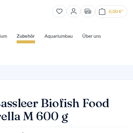
0,00 €*
Waren
ium
Zubehör
Aquariumbau
Über uns
Bassleer Biofish Food
rella M 600 g