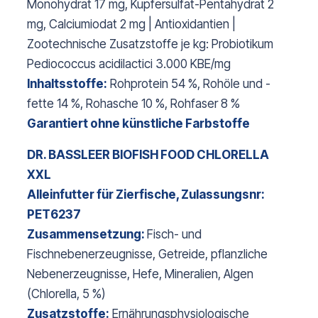
Monohydrat 17 mg, Kupfersulfat-Pentahydrat 2
mg, Calciumiodat 2 mg | Antioxidantien |
Zootechnische Zusatzstoffe je kg: Probiotikum
Pediococcus acidilactici 3.000 KBE/mg
Inhaltsstoffe:
Rohprotein 54 %, Rohöle und -
fette 14 %, Rohasche 10 %, Rohfaser 8 %
Garantiert ohne künstliche Farbstoffe
DR. BASSLEER BIOFISH FOOD CHLORELLA
XXL
Alleinfutter für Zierfische, Zulassungsnr:
PET6237
Zusammensetzung:
Fisch- und
Fischnebenerzeugnisse, Getreide, pflanzliche
Nebenerzeugnisse, Hefe, Mineralien, Algen
(Chlorella, 5 %)
Zusatzstoffe:
Ernährungsphysiologische