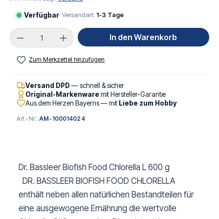
Verfügbar
· Versandart:
1-3 Tage
Produkt Anzahl: Gib den gewünschten Wert ei
In den Warenkorb
Zum Merkzettel hinzufügen
Versand DPD
— schnell & sicher
Original-Markenware
mit Hersteller-Garantie
Aus dem Herzen Bayerns — mit
Liebe zum Hobby
Art.-Nr.:
AM-100014024
Dr. Bassleer Biofish Food Chlorella L 600 g
DR. BASSLEER BIOFISH FOOD CHLORELLA
enthält neben allen natürlichen Bestandteilen für
eine ausgewogene Ernährung die wertvolle