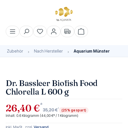
alt springen
Warenkorb enthält 0 Pos
Zubehör
Nach Hersteller
Aquarium Münster
Bildergalerie überspringen
Dr. Bassleer Biofish Food
Chlorella L 600 g
*
26,40 €
*
35,20 €
(25% gespart)
Inhalt:
0.6 Kilogramm
(44,00 €* / 1 Kilogramm)
inkl. MwSt., zzgl.
Versand