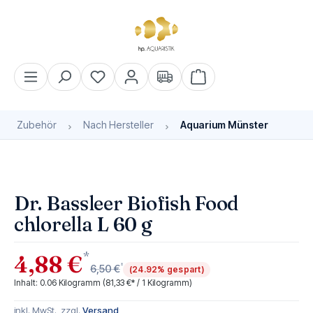
alt springen
Warenkorb enthält 0 Pos
Zubehör
Nach Hersteller
Aquarium Münster
Bildergalerie überspringen
Dr. Bassleer Biofish Food
chlorella L 60 g
*
4,88 €
*
6,50 €
(24.92% gespart)
Inhalt:
0.06 Kilogramm
(81,33 €* / 1 Kilogramm)
inkl. MwSt., zzgl.
Versand