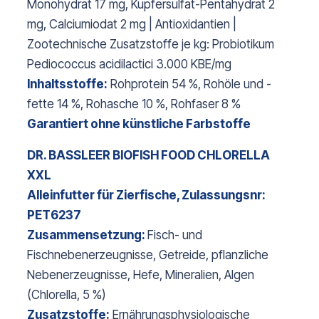
Monohydrat 17 mg, Kupfersulfat-Pentahydrat 2
mg, Calciumiodat 2 mg | Antioxidantien |
Zootechnische Zusatzstoffe je kg: Probiotikum
Pediococcus acidilactici 3.000 KBE/mg
Inhaltsstoffe:
Rohprotein 54 %, Rohöle und -
fette 14 %, Rohasche 10 %, Rohfaser 8 %
Garantiert ohne künstliche Farbstoffe
DR. BASSLEER BIOFISH FOOD CHLORELLA
XXL
Alleinfutter für Zierfische, Zulassungsnr:
PET6237
Zusammensetzung:
Fisch- und
Fischnebenerzeugnisse, Getreide, pflanzliche
Nebenerzeugnisse, Hefe, Mineralien, Algen
(Chlorella, 5 %)
Zusatzstoffe:
Ernährungsphysiologische