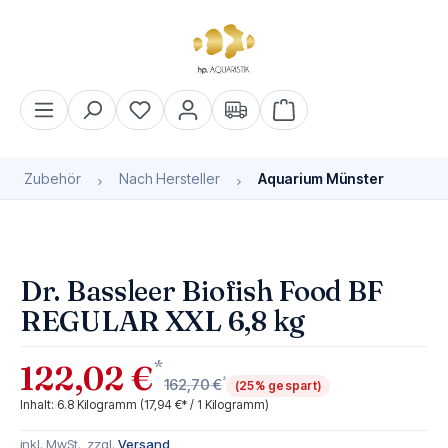
alt springen
Warenkorb enthält 0 Pos
Zubehör
Nach Hersteller
Aquarium Münster
Bildergalerie überspringen
Bald wieder verfügbar
Dr. Bassleer Biofish Food BF
REGULAR XXL 6,8 kg
*
122,02 €
*
162,70 €
(25% gespart)
Inhalt:
6.8 Kilogramm
(17,94 €* / 1 Kilogramm)
inkl. MwSt., zzgl.
Versand