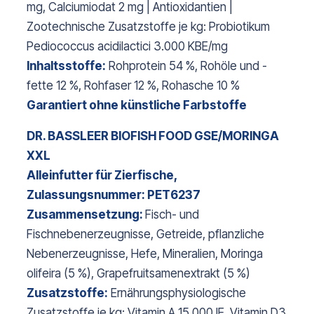
mg, Calciumiodat 2 mg | Antioxidantien |
Zootechnische Zusatzstoffe je kg: Probiotikum
Pediococcus acidilactici 3.000 KBE/mg
Inhaltsstoffe:
Rohprotein 54 %, Rohöle und -
fette 12 %, Rohfaser 12 %, Rohasche 10 %
Garantiert ohne künstliche Farbstoffe
DR. BASSLEER BIOFISH FOOD GSE/MORINGA
XXL
Alleinfutter für Zierfische,
Zulassungsnummer: PET6237
Zusammensetzung:
Fisch- und
Fischnebenerzeugnisse, Getreide, pflanzliche
Nebenerzeugnisse, Hefe, Mineralien, Moringa
olifeira (5 %), Grapefruitsamenextrakt (5 %)
Zusatzstoffe:
Ernährungsphysiologische
Zusatzstoffe je kg: Vitamin A 15.000 IE, Vitamin D3