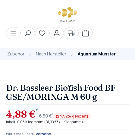
alt springen
Warenkorb enthält 0 Pos
Zubehör
Nach Hersteller
Aquarium Münster
Bildergalerie überspringen
Dr. Bassleer Biofish Food BF
GSE/MORINGA M 60 g
*
4,88 €
*
6,50 €
(24.92% gespart)
Inhalt:
0.06 Kilogramm
(81,33 €* / 1 Kilogramm)
inkl. MwSt., zzgl.
Versand