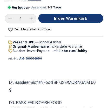
Verfügbar
· Versandart:
1-3 Tage
Produkt Anzahl: Gib den gewünschten Wert ei
In den Warenkorb
Zum Merkzettel hinzufügen
Versand DPD
— schnell & sicher
Original-Markenware
mit Hersteller-Garantie
Aus dem Herzen Bayerns — mit
Liebe zum Hobby
Art.-Nr.:
AM-100014690
Dr. Bassleer Biofish Food BF GSE/MORINGA M 60
g
DR. BASSLEER BIOFISH FOOD