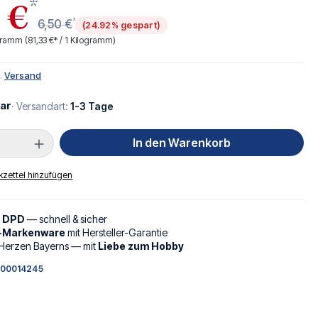
*
 €
*
6,50 €
(24.92% gespart)
ogramm
(81,33 €* / 1 Kilogramm)
l.
Versand
ar
· Versandart:
1-3 Tage
Anzahl: Gib den gewünschten Wert ein oder
In den Warenkorb
zettel hinzufügen
d DPD
— schnell & sicher
l-Markenware
mit Hersteller-Garantie
Herzen Bayerns — mit
Liebe zum Hobby
00014245