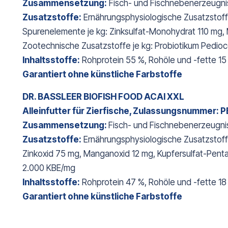
Zusammensetzung:
Fisch- und Fischnebenerzeugniss
Zusatzstoffe:
Ernährungsphysiologische Zusatzstoffe 
Spurenelemente je kg: Zinksulfat-Monohydrat 110 mg, 
Zootechnische Zusatzstoffe je kg: Probiotikum Pedioc
Inhaltsstoffe:
Rohprotein 55 %, Rohöle und -fette 15
Garantiert ohne künstliche Farbstoffe
DR. BASSLEER BIOFISH FOOD ACAI XXL
Alleinfutter für Zierfische, Zulassungsnummer:
Zusammensetzung:
Fisch- und Fischnebenerzeugnis
Zusatzstoffe:
Ernährungsphysiologische Zusatzstoffe 
Zinkoxid 75 mg, Manganoxid 12 mg, Kupfersulfat-Pentah
2.000 KBE/mg
Inhaltsstoffe:
Rohprotein 47 %, Rohöle und -fette 18
Garantiert ohne künstliche Farbstoffe