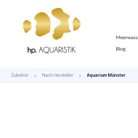
springen
Zur Hauptnavigation springen
Meerwasse
Blog
Zubehör
Nach Hersteller
Aquarium Münster
Bildergalerie überspringen