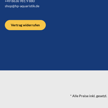
+49 8636 981 9 880
shop@hp-aquaristik.de
Vertrag widerrufen
* Alle Preise inkl. gesetz