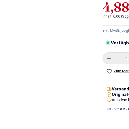
4,88
Inhalt:
0.06 Kil
inkl. MwSt., zzg
Verfügb
Produkt 
Zum Merk
Versan
Origina
Aus dem 
Art.-Nr.:
AM-1