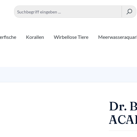
rfische
Korallen
Wirbellose Tiere
Meerwasseraquar
Dr. 
ACAI