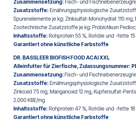
Zusammensetzung:
Fisch- und Fischnebenerzeugniss
Zusatzstoffe:
Ernährungsphysiologische Zusatzstoffe 
Spurenelemente je kg: Zinksulfat-Monohydrat 110 mg, 
Zootechnische Zusatzstoffe je kg: Probiotikum Pedioc
Inhaltsstoffe:
Rohprotein 55 %, Rohöle und -fette 15
Garantiert ohne künstliche Farbstoffe
DR. BASSLEER BIOFISH FOOD ACAI XXL
Alleinfutter für Zierfische, Zulassungsnummer:
Zusammensetzung:
Fisch- und Fischnebenerzeugnis
Zusatzstoffe:
Ernährungsphysiologische Zusatzstoffe 
Zinkoxid 75 mg, Manganoxid 12 mg, Kupfersulfat-Pentah
2.000 KBE/mg
Inhaltsstoffe:
Rohprotein 47 %, Rohöle und -fette 18
Garantiert ohne künstliche Farbstoffe