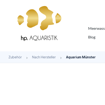
springen
Zur Hauptnavigation springen
Meerwasse
Blog
Zubehör
Nach Hersteller
Aquarium Münster
Bildergalerie überspringen