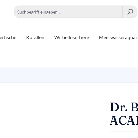
rfische
Korallen
Wirbellose Tiere
Meerwasseraquar
Dr. 
ACAI