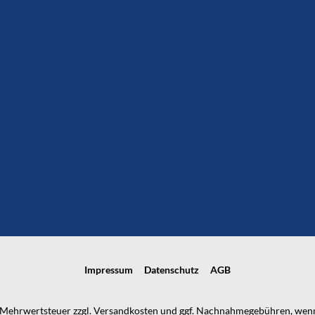
Impressum
Datenschutz
AGB
l. Mehrwertsteuer zzgl.
Versandkosten
und ggf. Nachnahmegebühren, wenn