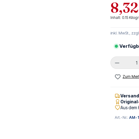
8,32
Inhalt:
0.15 Kil
inkl. MwSt., zzg
Verfügb
Produkt 
Zum Merk
Versan
Origina
Aus dem 
Art.-Nr.:
AM-1