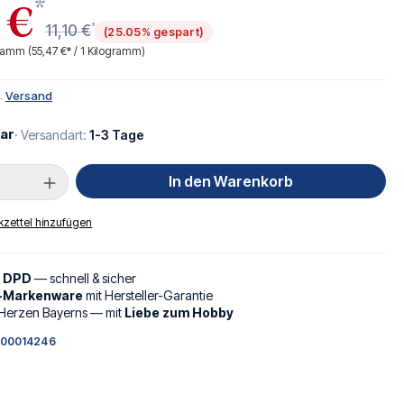
*
 €
*
11,10 €
(25.05% gespart)
ogramm
(55,47 €* / 1 Kilogramm)
l.
Versand
ar
· Versandart:
1-3 Tage
Anzahl: Gib den gewünschten Wert ein oder
In den Warenkorb
zettel hinzufügen
d DPD
— schnell & sicher
l-Markenware
mit Hersteller-Garantie
Herzen Bayerns — mit
Liebe zum Hobby
00014246