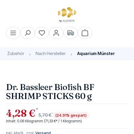
alt springen
Warenkorb enthält 0 Pos
Zubehör
Nach Hersteller
Aquarium Münster
Bildergalerie überspringen
Dr. Bassleer Biofish BF
SHRIMP STICKS 60 g
*
4,28 €
*
5,70 €
(24.91% gespart)
Inhalt:
0.06 Kilogramm
(71,33 €* / 1 Kilogramm)
inkl. MwSt., zzgl.
Versand