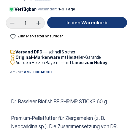
Verfügbar
· Versandart:
1-3 Tage
Produkt Anzahl: Gib den gewünschten Wert ei
In den Warenkorb
Zum Merkzettel hinzufügen
Versand DPD
— schnell & sicher
Original-Markenware
mit Hersteller-Garantie
Aus dem Herzen Bayerns — mit
Liebe zum Hobby
Art.-Nr.:
AM-100014900
Dr. Bassleer Biofish BF SHRIMP STICKS 60 g
Premium-Pelletfutter für Ziergarnelen (z. B.
Neocaridina sp.). Die Zusammensetzung von DR.