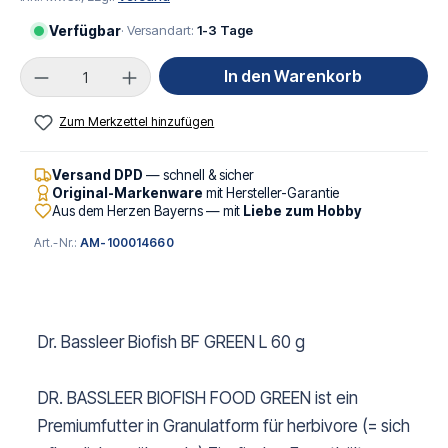
Verfügbar
· Versandart:
1-3 Tage
Produkt Anzahl: Gib den gewünschten Wert ei
In den Warenkorb
Zum Merkzettel hinzufügen
Versand DPD
— schnell & sicher
Original-Markenware
mit Hersteller-Garantie
Aus dem Herzen Bayerns — mit
Liebe zum Hobby
Art.-Nr.:
AM-100014660
Dr. Bassleer Biofish BF GREEN L 60 g
DR. BASSLEER BIOFISH FOOD GREEN ist ein
Premiumfutter in Granulatform für herbivore (= sich