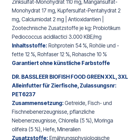
Zinksulfat-Monohydrat 110 mg, Mangansulfat-
Monohydrat 17 mg, Kupfersulfat-Pentahydrat 2
mg, Calciumiodat 2 mg | Antioxidantien |
Zootechnische Zusatzstoffe je kg: Probiotikum
Pediococcus acidilactici 3.000 KBE/mg
Inhaltsstoffe:
Rohprotein 54 %, Rohöle und -
fette 12 %, Rohfaser 12 %, Rohasche 10 %
Garantiert ohne künstliche Farbstoffe
DR. BASSLEER BIOFISH FOOD GREEN XXL, 3XL
Alleinfutter für Zierfische, Zulassungsnr:
PET6237
Zusammensetzung:
Getreide, Fisch- und
Fischnebenerzeugnisse, pflanzliche
Nebenerzeugnisse, Chlorella (5 %), Moringa
olifeira (5 %), Hefe, Mineralien
Zusatzstoffe:
Ernährungsphysiologische