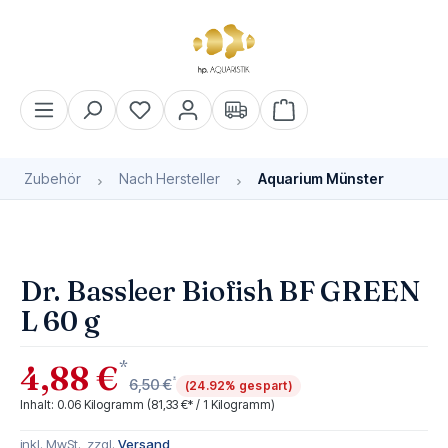
alt springen
Warenkorb enthält 0 Pos
Zubehör
Nach Hersteller
Aquarium Münster
Bildergalerie überspringen
Dr. Bassleer Biofish BF GREEN
L 60 g
*
4,88 €
*
6,50 €
(24.92% gespart)
Inhalt:
0.06 Kilogramm
(81,33 €* / 1 Kilogramm)
inkl. MwSt., zzgl.
Versand