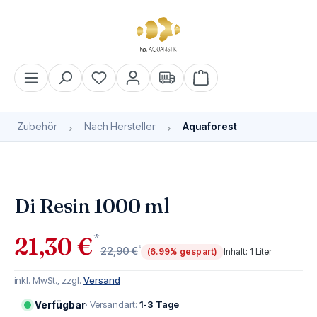
alt springen
Warenkorb enthält 0 Pos
Zubehör
Nach Hersteller
Aquaforest
Bildergalerie überspringen
Di Resin 1000 ml
*
21,30 €
*
22,90 €
(6.99% gespart)
Inhalt:
1 Liter
inkl. MwSt., zzgl.
Versand
Verfügbar
· Versandart:
1-3 Tage