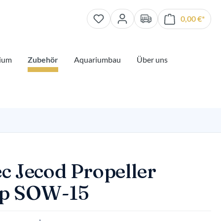
0,00 €*
Waren
ium
Zubehör
Aquariumbau
Über uns
ec Jecod Propeller
p SOW-15