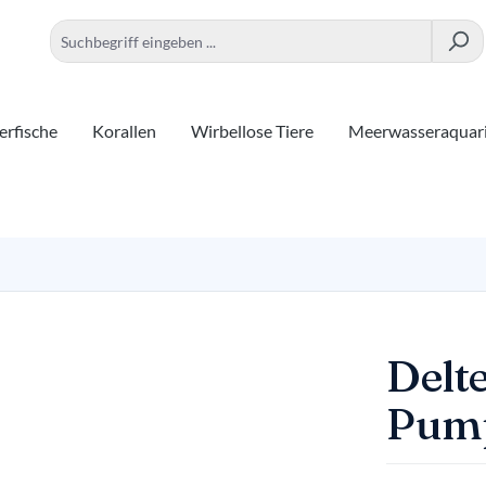
rfische
Korallen
Wirbellose Tiere
Meerwasseraquar
Delt
Pum