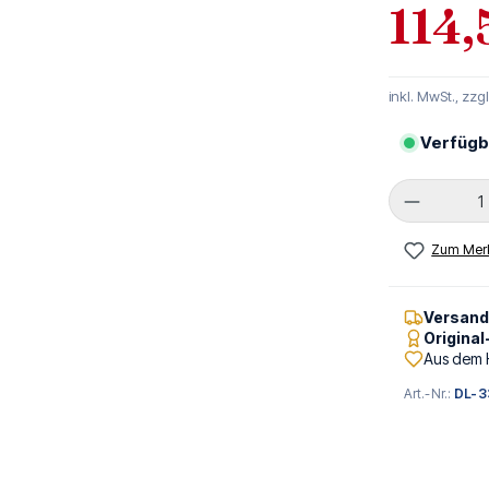
114,
inkl. MwSt., zzg
Verfügb
Produkt 
Zum Merk
Versan
Origina
Aus dem 
Art.-Nr.:
DL-3