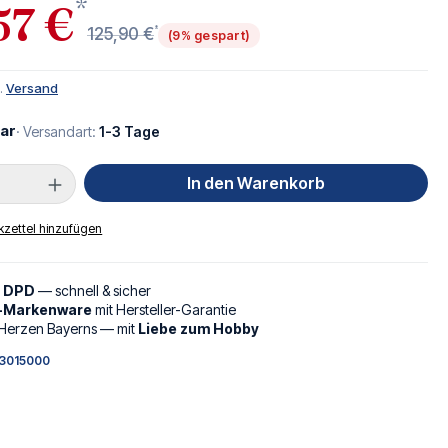
*
57 €
*
125,90 €
(9% gespart)
l.
Versand
ar
· Versandart:
1-3 Tage
Anzahl: Gib den gewünschten Wert ein oder
In den Warenkorb
zettel hinzufügen
d DPD
— schnell & sicher
l-Markenware
mit Hersteller-Garantie
Herzen Bayerns — mit
Liebe zum Hobby
3015000