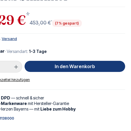
*
29 €
*
453,00 €
(7% gespart)
l.
Versand
ar
· Versandart:
1-3 Tage
Anzahl: Gib den gewünschten Wert ein oder
In den Warenkorb
zettel hinzufügen
d DPD
— schnell & sicher
l-Markenware
mit Hersteller-Garantie
Herzen Bayerns — mit
Liebe zum Hobby
1138000