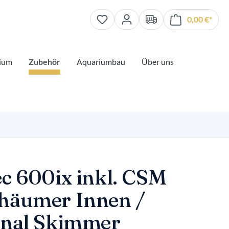
0,00 €*
Waren
ium
Zubehör
Aquariumbau
Über uns
ec 600ix inkl. CSM
häumer Innen /
rnal Skimmer