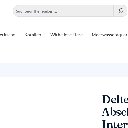
rfische
Korallen
Wirbellose Tiere
Meerwasseraquar
Delt
Absc
Inte