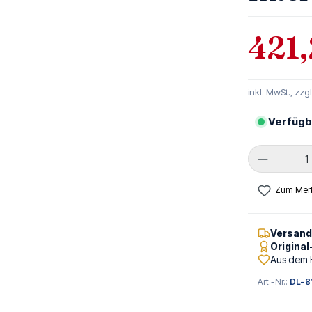
421,
inkl. MwSt., zzg
Verfügb
Produkt 
Zum Merk
Versan
Origina
Aus dem 
Art.-Nr.:
DL-8