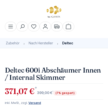
alt springen
Warenkorb enthält 0 Pos
Zubehör
Nach Hersteller
Deltec
Bildergalerie überspringen
Deltec 600i Abschäumer Innen
/ Internal Skimmer
*
371,07 €
*
399,00 €
(7% gespart)
inkl. MwSt., zzgl.
Versand