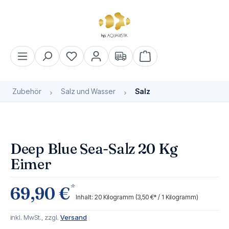
alt springen
Warenkorb enthält 0 Pos
Zubehör
Salz und Wasser
Salz
Bildergalerie überspringen
Deep Blue Sea-Salz 20 Kg
Eimer
*
69,90 €
Inhalt:
20 Kilogramm
(3,50 €* / 1 Kilogramm)
inkl. MwSt., zzgl.
Versand