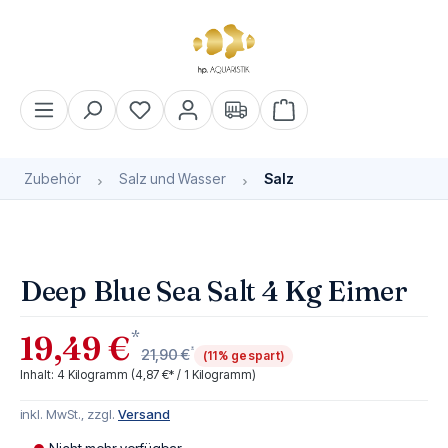
alt springen
Warenkorb enthält 0 Pos
Zubehör
Salz und Wasser
Salz
Bildergalerie überspringen
Bald wieder verfügbar
Deep Blue Sea Salt 4 Kg Eimer
*
19,49 €
*
21,90 €
(11% gespart)
Inhalt:
4 Kilogramm
(4,87 €* / 1 Kilogramm)
inkl. MwSt., zzgl.
Versand