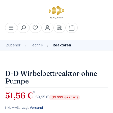
alt springen
Warenkorb enthält 0 Pos
Zubehör
Technik
Reaktoren
Bildergalerie überspringen
D-D Wirbelbettreaktor ohne
Pumpe
*
51,56 €
*
59,95 €
(13.99% gespart)
inkl. MwSt., zzgl.
Versand