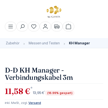
alt springen
Warenkorb enthält 0 Pos
Zubehör
Messen und Testen
KH Manager
Bildergalerie überspringen
Bald wieder verfügbar
D-D KH Manager -
Verbindungskabel 3m
*
11,58 €
*
13,95 €
(16.99% gespart)
inkl. MwSt., zzgl.
Versand