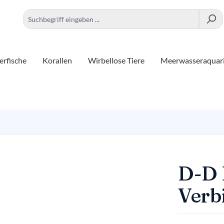
rfische
Korallen
Wirbellose Tiere
Meerwasseraquar
D-D 
Verb