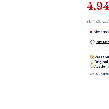
4,94
inkl. MwSt., zzg
Nicht me
Zum Merk
Versan
Origina
Aus dem 
Art.-Nr.:
11120