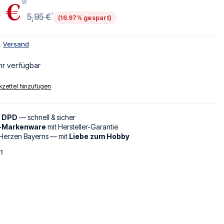
*
 €
*
5,95 €
(16.97% gespart)
l.
Versand
hr verfügbar
zettel hinzufügen
d DPD
— schnell & sicher
l-Markenware
mit Hersteller-Garantie
Herzen Bayerns — mit
Liebe zum Hobby
1