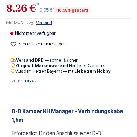
*
8,26 €
*
9,95 €
(16.98% gespart)
inkl. MwSt., zzgl.
Versand
Nicht mehr verfügbar
Zum Merkzettel hinzufügen
Versand DPD
— schnell & sicher
Original-Markenware
mit Hersteller-Garantie
Aus dem Herzen Bayerns — mit
Liebe zum Hobby
Art.-Nr.:
111202
D-D Kamoer KH Manager - Verbindungskabel
1,5m
Erforderlich für den Anschluss einer D-D