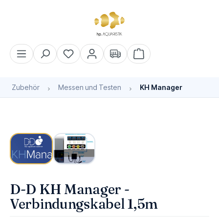
alt springen
Warenkorb enthält 0 Pos
Zubehör
Messen und Testen
KH Manager
Bildergalerie überspringen
Bald wieder verfügbar
D-D KH Manager -
Verbindungskabel 1,5m