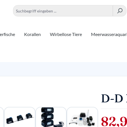
rfische
Korallen
Wirbellose Tiere
Meerwasseraquar
D-D 
82,9