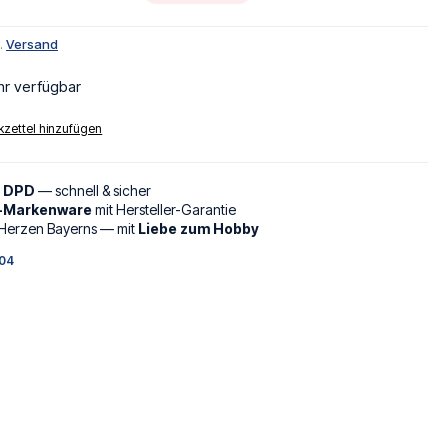
l.
Versand
hr verfügbar
zettel hinzufügen
d DPD
— schnell & sicher
l-Markenware
mit Hersteller-Garantie
Herzen Bayerns — mit
Liebe zum Hobby
04