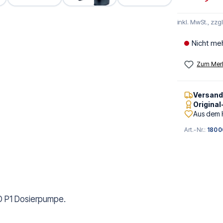
inkl. MwSt., zzg
Nicht me
Zum Merk
Versan
Origina
Aus dem 
Art.-Nr.:
1800
-D P1 Dosierpumpe.