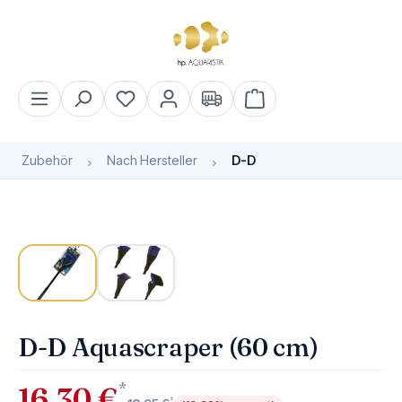
alt springen
Warenkorb enthält 0 Pos
Zubehör
Nach Hersteller
D-D
Bildergalerie überspringen
Bald wieder verfügbar
D-D Aquascraper (60 cm)
*
16,30 €
*