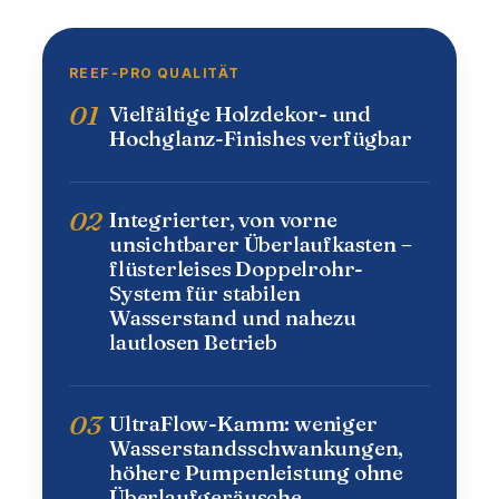
REEF-PRO QUALITÄT
01
Vielfältige Holzdekor- und
Hochglanz-Finishes verfügbar
02
Integrierter, von vorne
unsichtbarer Überlaufkasten –
flüsterleises Doppelrohr-
System für stabilen
Wasserstand und nahezu
lautlosen Betrieb
03
UltraFlow-Kamm: weniger
Wasserstandsschwankungen,
höhere Pumpenleistung ohne
Überlaufgeräusche