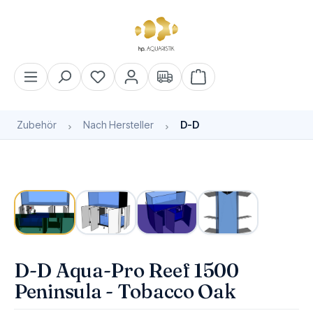
alt springen
Warenkorb enthält 0 Pos
Zubehör
Nach Hersteller
D-D
Bildergalerie überspringen
Bald wieder verfügbar
D-D Aqua-Pro Reef 1500
Peninsula - Tobacco Oak