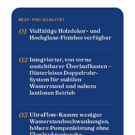
REEF-PRO QUALITÄT
01
Vielfältige Holzdekor- und
Hochglanz-Finishes verfügbar
02
Integrierter, von vorne
unsichtbarer Überlaufkasten –
flüsterleises Doppelrohr-
System für stabilen
Wasserstand und nahezu
lautlosen Betrieb
03
UltraFlow-Kamm: weniger
Wasserstandsschwankungen,
höhere Pumpenleistung ohne
Überlaufgeräusche