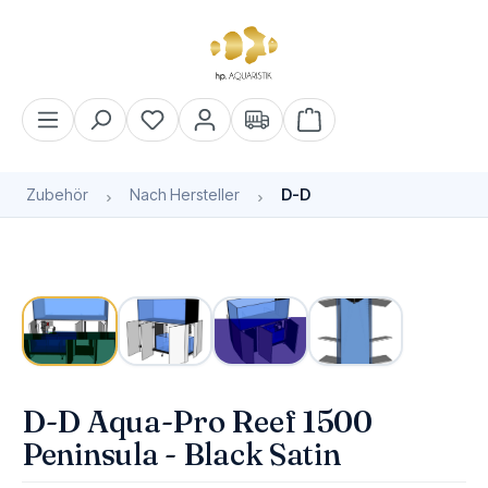
alt springen
Warenkorb enthält 0 Pos
Zubehör
Nach Hersteller
D-D
Bildergalerie überspringen
Bald wieder verfügbar
D-D Aqua-Pro Reef 1500
Peninsula - Black Satin