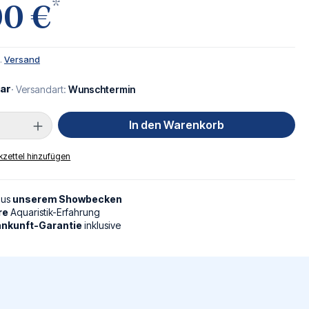
*
00 €
l.
Versand
ar
· Versandart:
Wunschtermin
Anzahl: Gib den gewünschten Wert ein oder
In den Warenkorb
zettel hinzufügen
aus
unserem Showbecken
re
Aquaristik-Erfahrung
nkunft-Garantie
inklusive