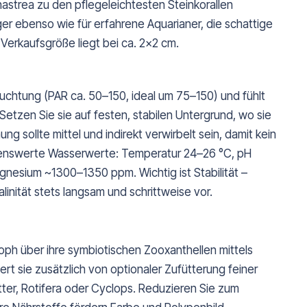
strea zu den pflegeleichtesten Steinkorallen
iger ebenso wie für erfahrene Aquarianer, die schattige
Verkaufsgröße liegt bei ca. 2x2 cm.
euchtung (PAR ca. 50–150, ideal um 75–150) und fühlt
 Setzen Sie sie auf festen, stabilen Untergrund, wo sie
ng sollte mittel und indirekt verwirbelt sein, damit kein
lenswerte Wasserwerte: Temperatur 24–26 °C, pH
nesium ~1300–1350 ppm. Wichtig ist Stabilität –
linität stets langsam und schrittweise vor.
oph über ihre symbiotischen Zooxanthellen mittels
ert sie zusätzlich von optionaler Zufütterung feiner
tter, Rotifera oder Cyclops. Reduzieren Sie zum