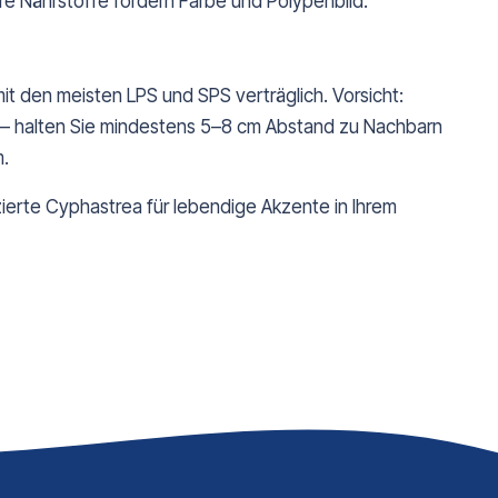
are Nährstoffe fördern Farbe und Polypenbild.
it den meisten LPS und SPS verträglich. Vorsicht:
 – halten Sie mindestens 5–8 cm Abstand zu Nachbarn
m.
zierte Cyphastrea für lebendige Akzente in Ihrem