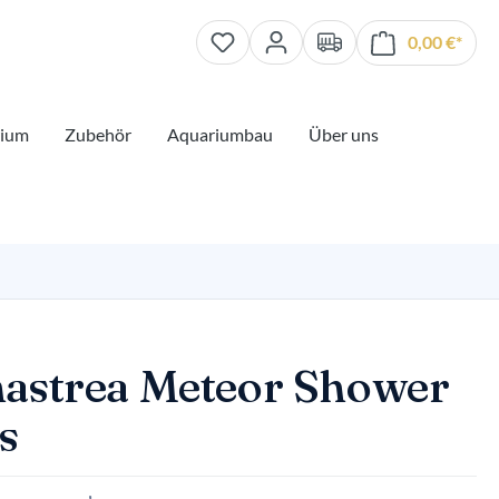
0,00 €*
Waren
rium
Zubehör
Aquariumbau
Über uns
astrea Meteor Shower
s