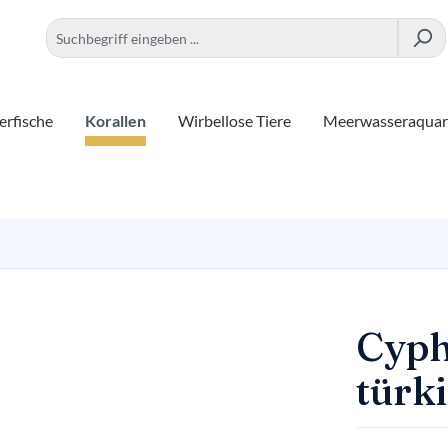
rfische
Korallen
Wirbellose Tiere
Meerwasseraqua
Cyph
türki