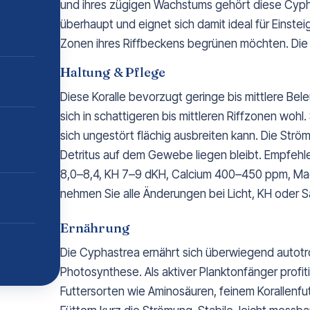
und ihres zügigen Wachstums gehört diese Cypha
überhaupt und eignet sich damit ideal für Einste
Zonen ihres Riffbeckens begrünen möchten. Die 
Haltung & Pflege
Diese Koralle bevorzugt geringe bis mittlere Bel
sich in schattigeren bis mittleren Riffzonen wohl.
sich ungestört flächig ausbreiten kann. Die Strömu
Detritus auf dem Gewebe liegen bleibt. Empfeh
8,0–8,4, KH 7–9 dKH, Calcium 400–450 ppm, Mag
nehmen Sie alle Änderungen bei Licht, KH oder Sa
Ernährung
Die Cyphastrea ernährt sich überwiegend autotr
Photosynthese. Als aktiver Planktonfänger profiti
Futtersorten wie Aminosäuren, feinem Korallenfu