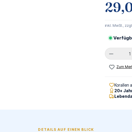
29,
inkl. MwSt., zzg
Verfügb
Produkt 
Zum Merk
Korallen 
20+ Jah
Lebenda
DETAILS AUF EINEN BLICK