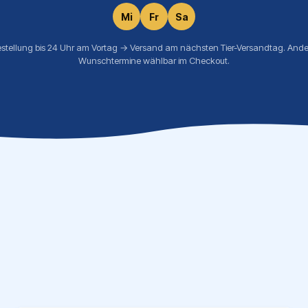
Mi
Fr
Sa
estellung bis 24 Uhr am Vortag → Versand am nächsten Tier-Versandtag. Ande
Wunschtermine wählbar im Checkout.