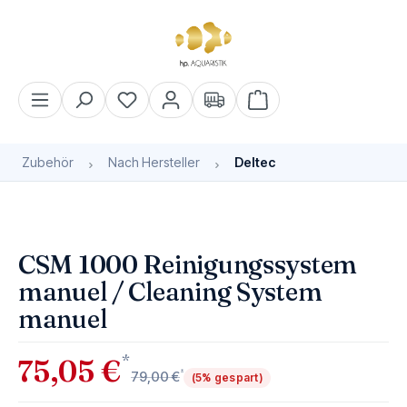
alt springen
Warenkorb enthält 0 Pos
Zubehör
Nach Hersteller
Deltec
Bildergalerie überspringen
Bald wieder verfügbar
CSM 1000 Reinigungssystem
manuel / Cleaning System
manuel
*
75,05 €
*
79,00 €
(5% gespart)