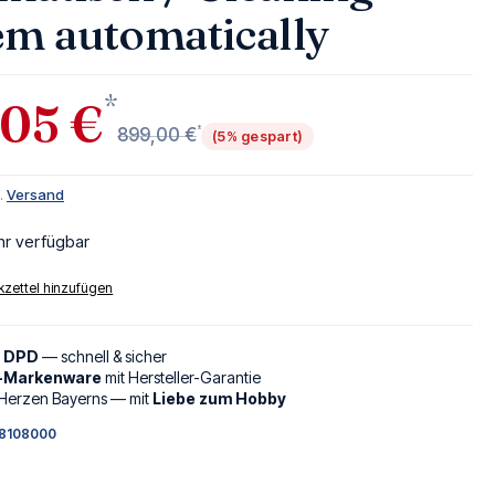
em automatically
*
,05 €
*
899,00 €
(5% gespart)
l.
Versand
hr verfügbar
zettel hinzufügen
d DPD
— schnell & sicher
l-Markenware
mit Hersteller-Garantie
Herzen Bayerns — mit
Liebe zum Hobby
8108000