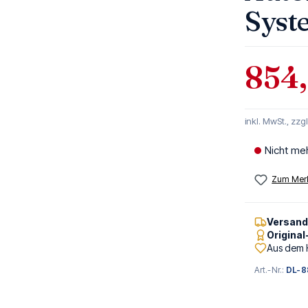
Syst
854
inkl. MwSt., zzg
Nicht me
Zum Merk
Versan
Origina
Aus dem 
Art.-Nr.:
DL-8