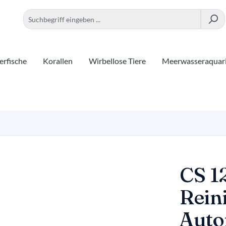
rfische
Korallen
Wirbellose Tiere
Meerwasseraquar
CS 1
Rein
Auto