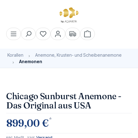
alt springen
Warenkorb enthält 0 Pos
Korallen
Anemone, Krusten- und Scheibenanemone
Anemonen
Bildergalerie überspringen
Chicago Sunburst Anemone -
Das Original aus USA
*
899,00 €
inkl. MwSt., zzgl.
Versand