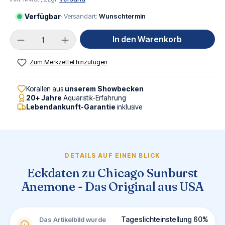
Verfügbar
· Versandart:
Wunschtermin
Produkt Anzahl: Gib den gewünschten Wert ei
In den Warenkorb
Zum Merkzettel hinzufügen
Korallen aus
unserem Showbecken
20+ Jahre
Aquaristik-Erfahrung
Lebendankunft-Garantie
inklusive
DETAILS AUF EINEN BLICK
Eckdaten zu Chicago Sunburst
Anemone - Das Original aus USA
Tageslichteinstellung 60%
Das Artikelbild wurde