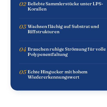
02
Beliebte Sammlerstücke unter LPS-
Korallen
03
Wachsen flächig auf Substrat und
Riffstrukturen
04
Brauchen ruhige Strömung für volle
Polypenentfaltung
05
Echte Hingucker mit hohem
Wiedererkennungswert