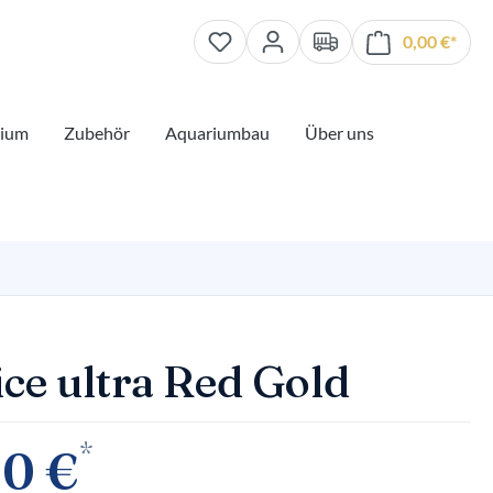
0,00 €*
Waren
rium
Zubehör
Aquariumbau
Über uns
ice ultra Red Gold
*
00 €