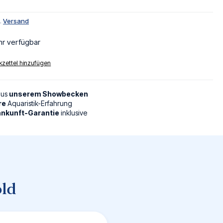
l.
Versand
hr verfügbar
zettel hinzufügen
aus
unserem Showbecken
re
Aquaristik-Erfahrung
nkunft-Garantie
inklusive
old