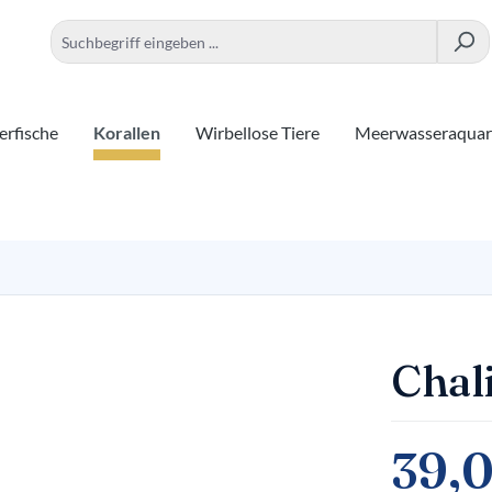
rfische
Korallen
Wirbellose Tiere
Meerwasseraqua
Chal
39,