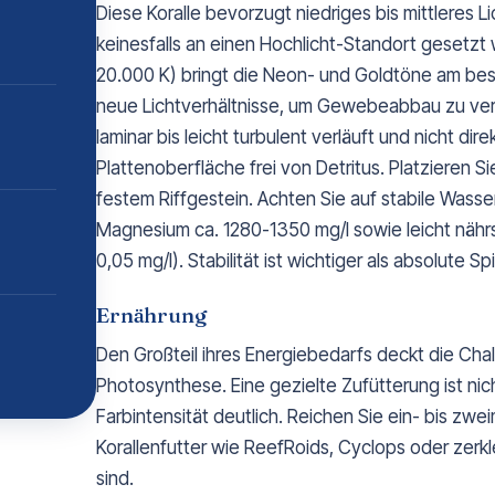
Diese Koralle bevorzugt niedriges bis mittleres L
keinesfalls an einen Hochlicht-Standort gesetzt 
20.000 K) bringt die Neon- und Goldtöne am bes
neue Lichtverhältnisse, um Gewebeabbau zu vermei
laminar bis leicht turbulent verläuft und nicht direk
Plattenoberfläche frei von Detritus. Platzieren Si
festem Riffgestein. Achten Sie auf stabile Wass
Magnesium ca. 1280-1350 mg/l sowie leicht nährs
0,05 mg/l). Stabilität ist wichtiger als absolute S
Ernährung
Den Großteil ihres Energiebedarfs deckt die Cha
Photosynthese. Eine gezielte Zufütterung ist ni
Farbintensität deutlich. Reichen Sie ein- bis z
Korallenfutter wie ReefRoids, Cyclops oder zerk
sind.