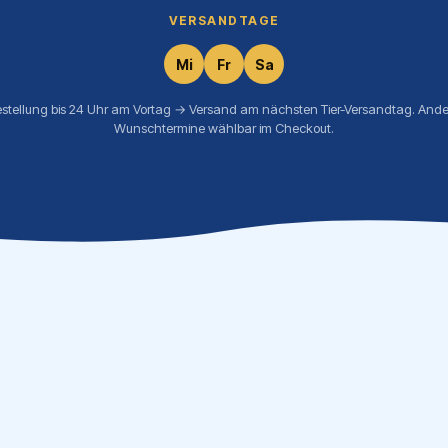
VERSANDTAGE
Mi
Fr
Sa
estellung bis 24 Uhr am Vortag → Versand am nächsten Tier-Versandtag. Ande
Wunschtermine wählbar im Checkout.