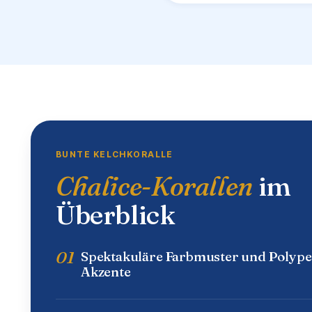
BUNTE KELCHKORALLE
Chalice-Korallen
im
Überblick
01
Spektakuläre Farbmuster und Polype
Akzente