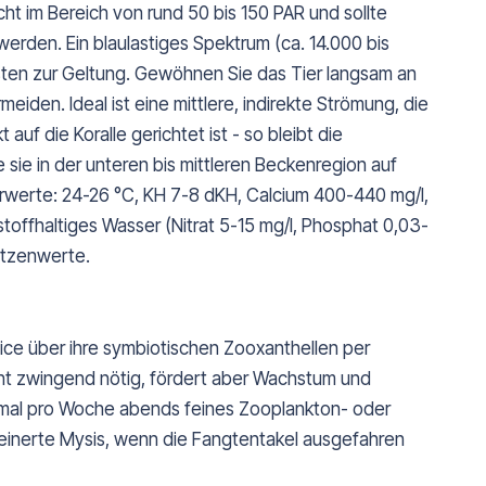
icht im Bereich von rund 50 bis 150 PAR und sollte
werden. Ein blaulastiges Spektrum (ca. 14.000 bis
ten zur Geltung. Gewöhnen Sie das Tier langsam an
den. Ideal ist eine mittlere, indirekte Strömung, die
t auf die Koralle gerichtet ist - so bleibt die
e sie in der unteren bis mittleren Beckenregion auf
erwerte: 24-26 °C, KH 7-8 dKH, Calcium 400-440 mg/l,
toffhaltiges Wasser (Nitrat 5-15 mg/l, Phosphat 0,03-
pitzenwerte.
lice über ihre symbiotischen Zooxanthellen per
cht zwingend nötig, fördert aber Wachstum und
weimal pro Woche abends feines Zooplankton- oder
leinerte Mysis, wenn die Fangtentakel ausgefahren