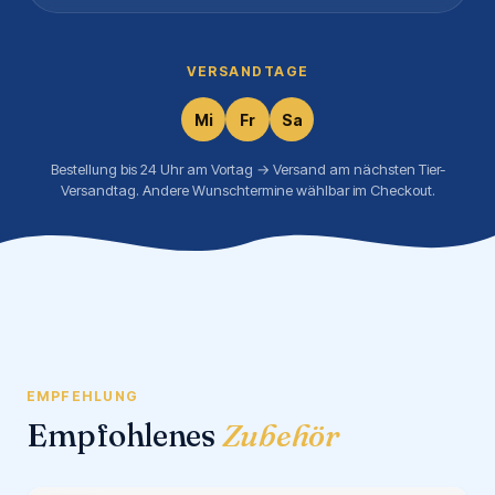
VERSANDTAGE
Mi
Fr
Sa
Bestellung bis 24 Uhr am Vortag → Versand am nächsten Tier-
Versandtag. Andere Wunschtermine wählbar im Checkout.
EMPFEHLUNG
Empfohlenes
Zubehör