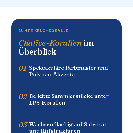
BUNTE KELCHKORALLE
Chalice-Korallen
im
Überblick
01
Spektakuläre Farbmuster und
Polypen-Akzente
02
Beliebte Sammlerstücke unter
LPS-Korallen
03
Wachsen flächig auf Substrat
und Riffstrukturen