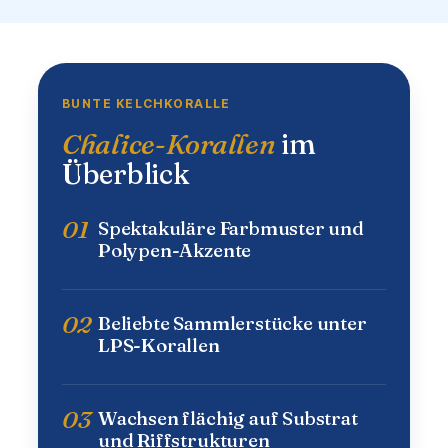
BUNTE KELCHKORALLE
Chalice-Korallen
im
Überblick
01
Spektakuläre Farbmuster und
Polypen-Akzente
02
Beliebte Sammlerstücke unter
LPS-Korallen
03
Wachsen flächig auf Substrat
und Riffstrukturen