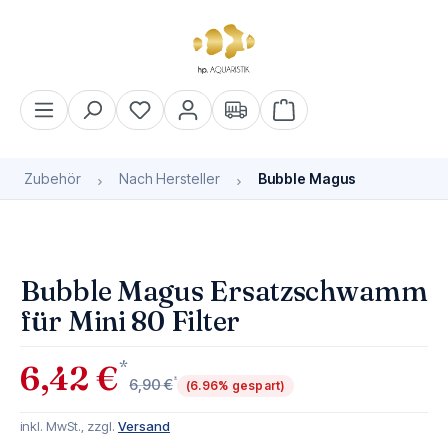
alt springen
Warenkorb enthält 0 Pos
Zubehör
Nach Hersteller
Bubble Magus
Bildergalerie überspringen
Bubble Magus Ersatzschwamm
für Mini 80 Filter
*
6,42 €
*
6,90 €
(6.96% gespart)
inkl. MwSt., zzgl.
Versand