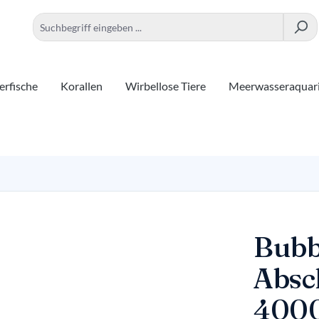
rfische
Korallen
Wirbellose Tiere
Meerwasseraquar
Bubb
Abs
400