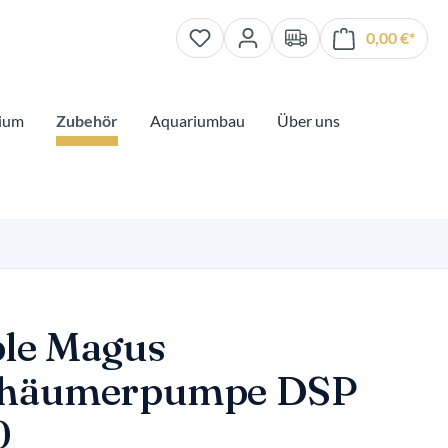
0,00 €*
Waren
ium
Zubehör
Aquariumbau
Über uns
le Magus
chäumerpumpe DSP
0