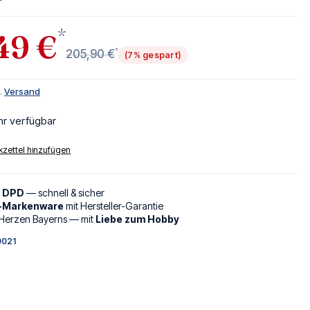
*
49 €
*
205,90 €
(7% gespart)
l.
Versand
hr verfügbar
zettel hinzufügen
d DPD
— schnell & sicher
l-Markenware
mit Hersteller-Garantie
Herzen Bayerns — mit
Liebe zum Hobby
021