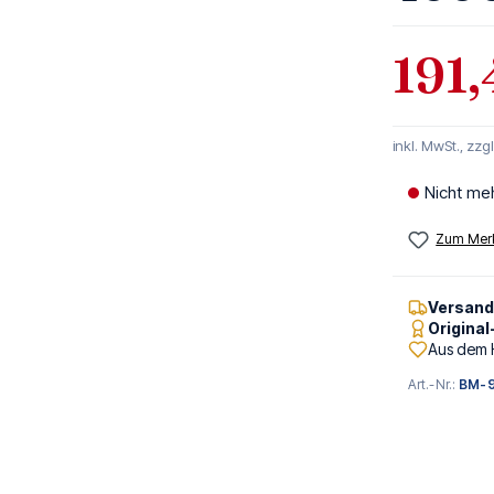
191,
inkl. MwSt., zzg
Nicht me
Zum Merk
Versan
Origina
Aus dem 
Art.-Nr.:
BM-9