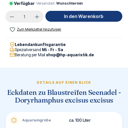
Verfügbar
· Versandart:
Wunschtermin
Produkt Anzahl: Gib den gewünschten Wert ei
In den Warenkorb
Zum Merkzettel hinzufügen
Lebendankunftsgarantie
Spezialversand
Mi - Fr - Sa
Beratung per Mail
shop@hp-aquaristik.de
DETAILS AUF EINEN BLICK
Eckdaten zu Blaustreifen Seenadel -
Doryrhamphus excisus excisus
Aquariumgröße
ca. 100 Liter