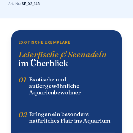
Art.-Nr.:
SE_02_143
EXOTISCHE EXEMPLARE
Leierfische & Seenadeln
im Überblick
01
Exotische und
außergewöhnliche
Aquarienbewohner
02
Bringen ein besonders
natürliches Flair ins Aquarium