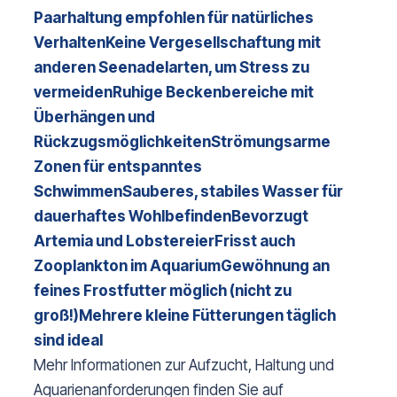
Paarhaltung empfohlen für natürliches
Verhalten
Keine Vergesellschaftung mit
anderen Seenadelarten, um Stress zu
vermeiden
Ruhige Beckenbereiche mit
Überhängen und
Rückzugsmöglichkeiten
Strömungsarme
Zonen für entspanntes
Schwimmen
Sauberes, stabiles Wasser für
dauerhaftes Wohlbefinden
Bevorzugt
Artemia und Lobstereier
Frisst auch
Zooplankton im Aquarium
Gewöhnung an
feines Frostfutter möglich (nicht zu
groß!)
Mehrere kleine Fütterungen täglich
sind ideal
Mehr Informationen zur Aufzucht, Haltung und 
Aquarienanforderungen finden Sie auf 