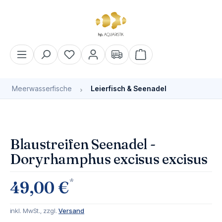
alt springen
Warenkorb enthält 0 Pos
Meerwasserfische
Leierfisch & Seenadel
Bildergalerie überspringen
Blaustreifen Seenadel -
Doryrhamphus excisus excisus
*
49,00 €
inkl. MwSt., zzgl.
Versand