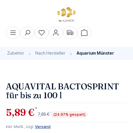
alt springen
Warenkorb enthält 0 Pos
Zubehör
Nach Hersteller
Aquarium Münster
Bildergalerie überspringen
AQUAVITAL BACTOSPRINT
für bis zu 100 l
*
5,89 €
*
7,85 €
(24.97% gespart)
inkl. MwSt., zzgl.
Versand