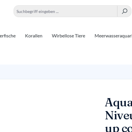
rfische
Korallen
Wirbellose Tiere
Meerwasseraquar
Aqua
Nive
up c