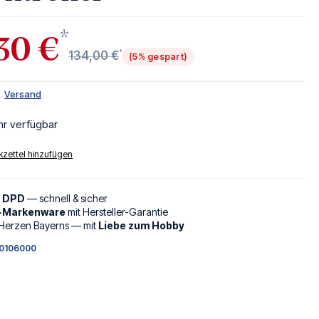
*
30 €
*
134,00 €
(5% gespart)
l.
Versand
hr verfügbar
zettel hinzufügen
d DPD
— schnell & sicher
l-Markenware
mit Hersteller-Garantie
Herzen Bayerns — mit
Liebe zum Hobby
0106000