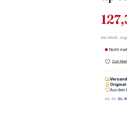
127,
inkl. MwSt., zzg
Nicht me
Zum Merk
Versan
Origina
Aus dem 
Art.-Nr.:
DL-9