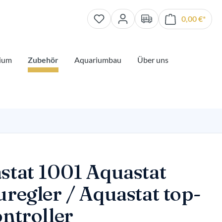
0,00 €*
Waren
ium
Zubehör
Aquariumbau
Über uns
stat 1001 Aquastat
uregler / Aquastat top-
ontroller