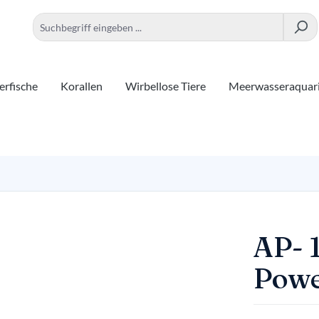
rfische
Korallen
Wirbellose Tiere
Meerwasseraquar
AP- 
Powe