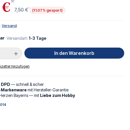
*
 €
*
7,50 €
(11.07% gespart)
l.
Versand
ar
· Versandart:
1-3 Tage
Anzahl: Gib den gewünschten Wert ein oder
In den Warenkorb
zettel hinzufügen
d DPD
— schnell & sicher
l-Markenware
mit Hersteller-Garantie
Herzen Bayerns — mit
Liebe zum Hobby
014