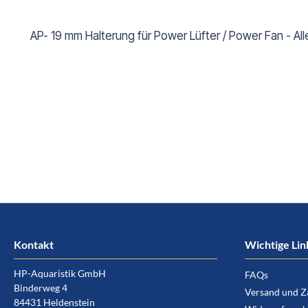
AP- 19 mm Halterung für Power Lüfter / Power Fan - Al
Kontakt
Wichtige Lin
HP-Aquaristik GmbH
FAQs
Binderweg 4
Versand und Z
84431 Heldenstein