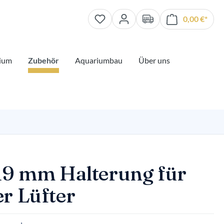
0,00 €*
Waren
ium
Zubehör
Aquariumbau
Über uns
19 mm Halterung für
r Lüfter