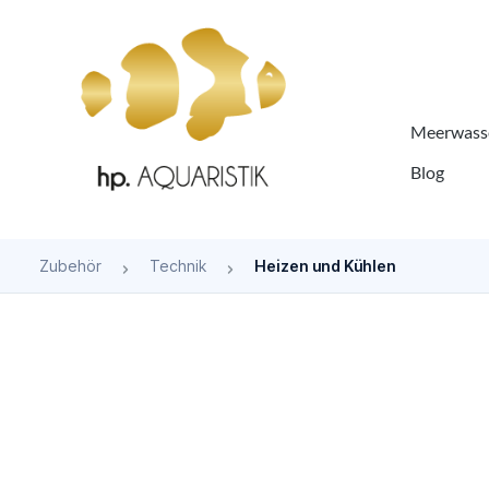
springen
Zur Hauptnavigation springen
Meerwasse
Blog
Zubehör
Technik
Heizen und Kühlen
Bildergalerie überspringen