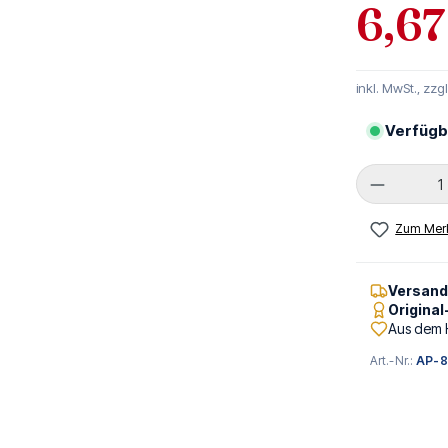
6,67
inkl. MwSt., zzg
Verfügb
Produkt 
Zum Merk
Versan
Origina
Aus dem 
Art.-Nr.:
AP-8