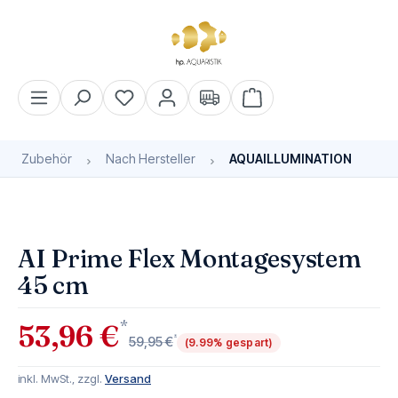
alt springen
Warenkorb enthält 0 Pos
Zubehör
Nach Hersteller
AQUAILLUMINATION
Bildergalerie überspringen
AI Prime Flex Montagesystem
45 cm
*
53,96 €
*
59,95 €
(9.99% gespart)
inkl. MwSt., zzgl.
Versand