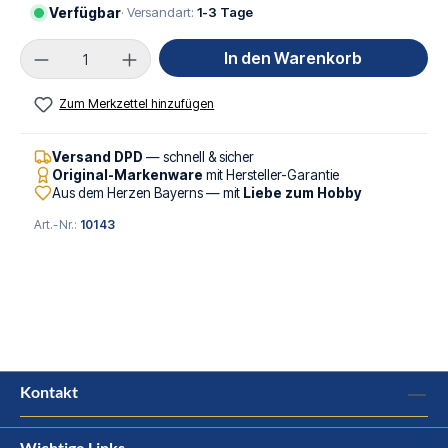
Verfügbar
· Versandart:
1-3 Tage
Produkt Anzahl: Gib den gewünschten Wert ei
In den Warenkorb
Zum Merkzettel hinzufügen
Versand DPD
— schnell & sicher
Original-Markenware
mit Hersteller-Garantie
Aus dem Herzen Bayerns — mit
Liebe zum Hobby
Art.-Nr.:
10143
Kontakt
Wichtige Links