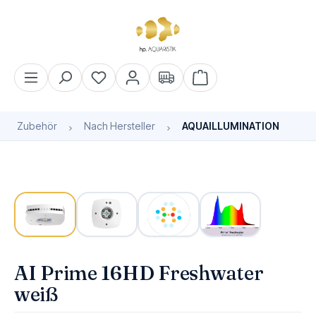
alt springen
Warenkorb enthält 0 Pos
Zubehör
Nach Hersteller
AQUAILLUMINATION
Bildergalerie überspringen
Bald wieder verfügbar
AI Prime 16HD Freshwater
weiß