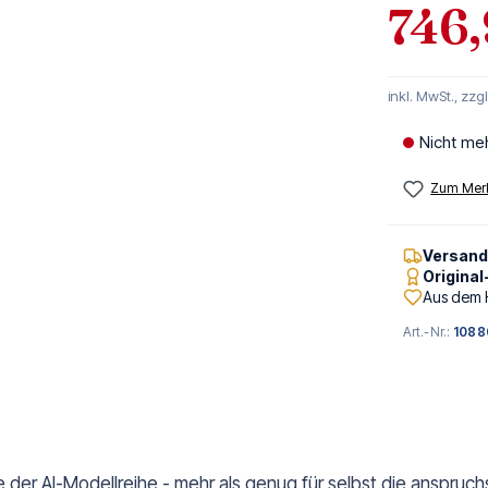
746,
inkl. MwSt., zzg
Nicht me
Zum Merk
Versan
Origina
Aus dem 
Art.-Nr.:
1088
der AI-Modellreihe - mehr als genug für selbst die anspruchs