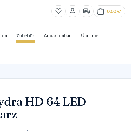
0,00 €*
Waren
ium
Zubehör
Aquariumbau
Über uns
ydra HD 64 LED
arz