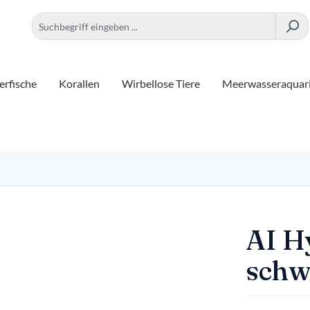
rfische
Korallen
Wirbellose Tiere
Meerwasseraquar
AI H
schw