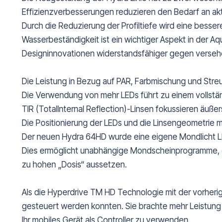
Effizienzverbesserungen reduzieren den Bedarf an ak
Durch die Reduzierung der Profiltiefe wird eine besser
Wasserbeständigkeit ist ein wichtiger Aspekt in der 
Designinnovationen widerstandsfähiger gegen versehe
Die Leistung in Bezug auf PAR, Farbmischung und Stre
Die Verwendung von mehr LEDs führt zu einem vollstä
TIR (TotalInternal Reflection)-Linsen fokussieren äuße
Die Positionierung der LEDs und die Linsengeometrie m
Der neuen Hydra 64HD wurde eine eigene Mondlicht LE
Dies ermöglicht unabhängige Mondscheinprogramme, die
zu hohen „Dosis“ aussetzen.
Als die Hyperdrive TM HD Technologie mit der vorherig
gesteuert werden konnten. Sie brachte mehr Leistung un
Ihr mobiles Gerät als Controller zu verwenden.