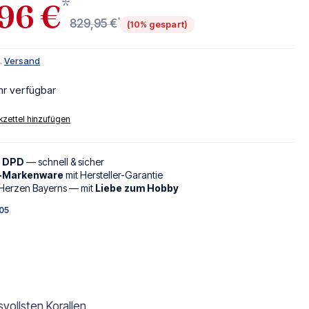
*
96 €
*
829,95 €
(10% gespart)
l.
Versand
hr verfügbar
zettel hinzufügen
d DPD
— schnell & sicher
l-Markenware
mit Hersteller-Garantie
Herzen Bayerns — mit
Liebe zum Hobby
05
vollsten Korallen.