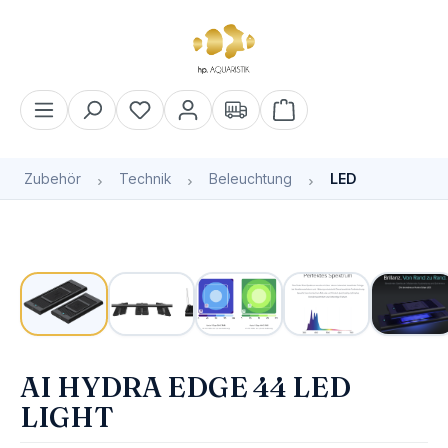
alt springen
Warenkorb enthält 0 Pos
Zubehör
Technik
Beleuchtung
LED
Bildergalerie überspringen
Bald wieder verfügbar
AI HYDRA EDGE 44 LED
LIGHT