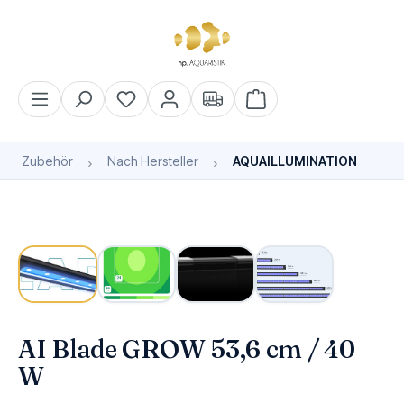
alt springen
Warenkorb enthält 0 Pos
Zubehör
Nach Hersteller
AQUAILLUMINATION
Bildergalerie überspringen
Bald wieder verfügbar
AI Blade GROW 53,6 cm / 40
W