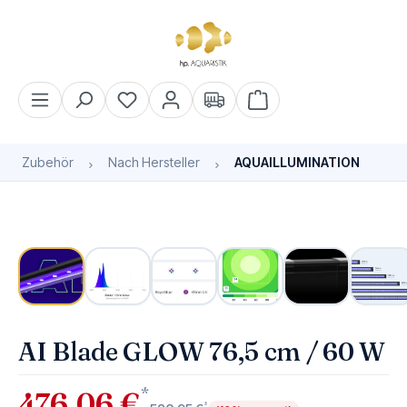
alt springen
Warenkorb enthält 0 Pos
Zubehör
Nach Hersteller
AQUAILLUMINATION
Bildergalerie überspringen
Bald wieder verfügbar
AI Blade GLOW 76,5 cm / 60 W
*
476,06 €
*