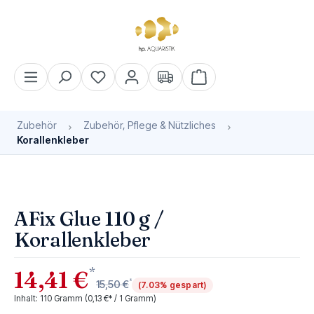
alt springen
Warenkorb enthält 0 Pos
Zubehör
Zubehör, Pflege & Nützliches
Korallenkleber
Bildergalerie überspringen
AFix Glue 110 g /
Korallenkleber
*
14,41 €
*
15,50 €
(7.03% gespart)
Inhalt:
110 Gramm
(0,13 €* / 1 Gramm)