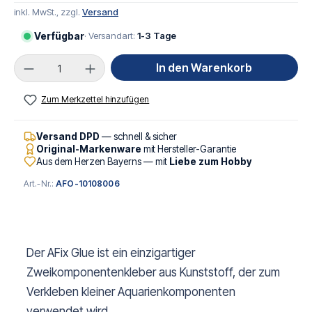
inkl. MwSt., zzgl.
Versand
Verfügbar
· Versandart:
1-3 Tage
Produkt Anzahl: Gib den gewünschten Wert ei
In den Warenkorb
Zum Merkzettel hinzufügen
Versand DPD
— schnell & sicher
Original-Markenware
mit Hersteller-Garantie
Aus dem Herzen Bayerns — mit
Liebe zum Hobby
Art.-Nr.:
AFO-10108006
Der AFix Glue ist ein einzigartiger
Zweikomponentenkleber aus Kunststoff, der zum
Verkleben kleiner Aquarienkomponenten
verwendet wird.