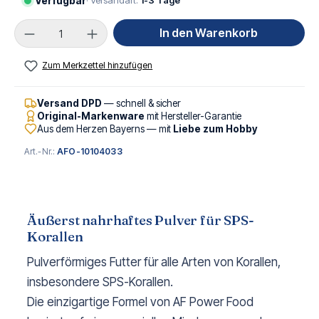
Verfügbar
· Versandart:
1-3 Tage
Produkt Anzahl: Gib den gewünschten Wert ei
In den Warenkorb
Zum Merkzettel hinzufügen
Versand DPD
— schnell & sicher
Original-Markenware
mit Hersteller-Garantie
Aus dem Herzen Bayerns — mit
Liebe zum Hobby
Art.-Nr.:
AFO-10104033
Äußerst nahrhaftes Pulver für SPS-
Korallen
Pulverförmiges Futter für alle Arten von Korallen,
insbesondere SPS-Korallen.
Die einzigartige Formel von AF Power Food