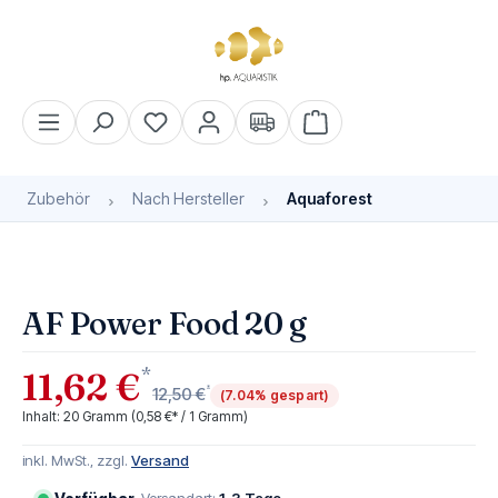
alt springen
Warenkorb enthält 0 Pos
Zubehör
Nach Hersteller
Aquaforest
Bildergalerie überspringen
AF Power Food 20 g
*
11,62 €
*
12,50 €
(7.04% gespart)
Inhalt:
20 Gramm
(0,58 €* / 1 Gramm)
inkl. MwSt., zzgl.
Versand