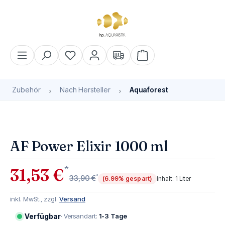
alt springen
Warenkorb enthält 0 Pos
Zubehör
Nach Hersteller
Aquaforest
Bildergalerie überspringen
AF Power Elixir 1000 ml
*
31,53 €
*
33,90 €
(6.99% gespart)
Inhalt:
1 Liter
inkl. MwSt., zzgl.
Versand
Verfügbar
· Versandart:
1-3 Tage