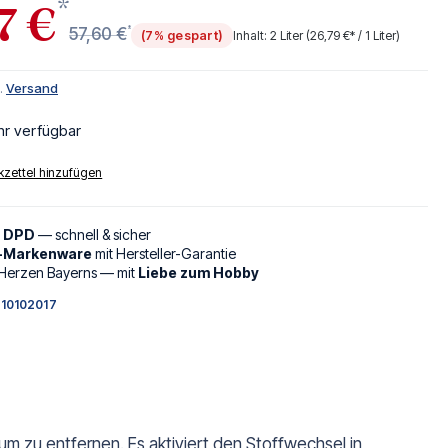
*
7 €
*
57,60 €
(7% gespart)
Inhalt:
2 Liter
(26,79 €* / 1 Liter)
l.
Versand
hr verfügbar
zettel hinzufügen
d DPD
— schnell & sicher
l-Markenware
mit Hersteller-Garantie
Herzen Bayerns — mit
Liebe zum Hobby
10102017
rium zu entfernen. Es aktiviert den Stoffwechsel in