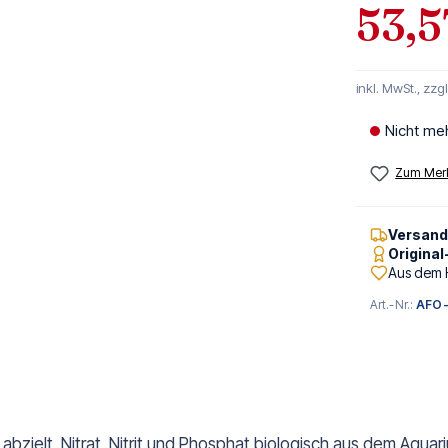
53,5
inkl. MwSt., zzg
Nicht me
Zum Merk
Versan
Origina
Aus dem 
Art.-Nr.:
AFO-
f abzielt, Nitrat, Nitrit und Phosphat biologisch aus dem Aqua