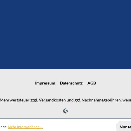
Impressum
Datenschutz
AGB
l. Mehrwertsteuer zzgl.
Versandkosten
und ggf. Nachnahmegebühren, wenn
Nur t
nnen.
Mehr Informationen ...