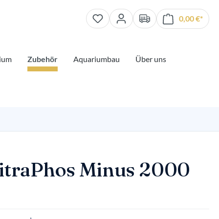
0,00 €*
Waren
ium
Zubehör
Aquariumbau
Über uns
itraPhos Minus 2000