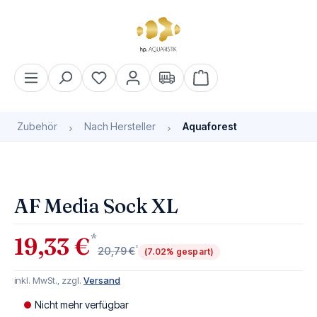
alt springen
Warenkorb enthält 0 Pos
Zubehör
Nach Hersteller
Aquaforest
Bildergalerie überspringen
Bald wieder verfügbar
AF Media Sock XL
*
19,33 €
*
20,79 €
(7.02% gespart)
inkl. MwSt., zzgl.
Versand
Nicht mehr verfügbar