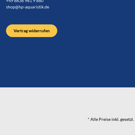
+49 8636 981 9 880
shop@hp-aquaristik.de
Vertrag widerrufen
* Alle Preise inkl. gesetz