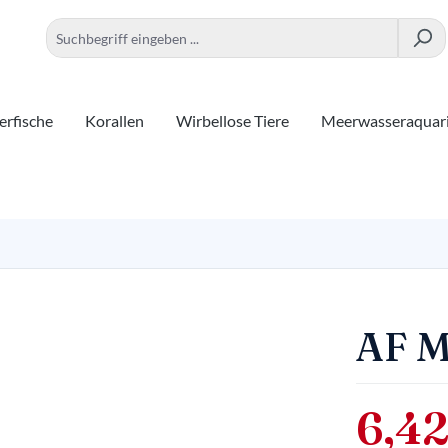
rfische
Korallen
Wirbellose Tiere
Meerwasseraquar
AF M
6,42