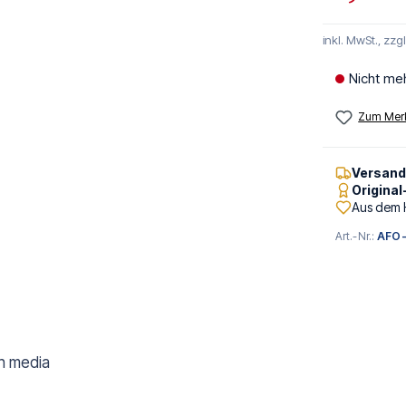
inkl. MwSt., zzg
Nicht me
Zum Merk
Versan
Origina
Aus dem 
Art.-Nr.:
AFO-
gh media