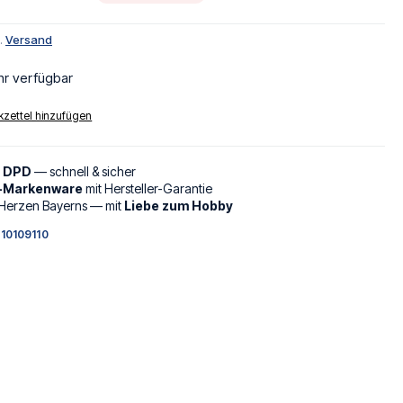
l.
Versand
hr verfügbar
zettel hinzufügen
d DPD
— schnell & sicher
l-Markenware
mit Hersteller-Garantie
Herzen Bayerns — mit
Liebe zum Hobby
10109110