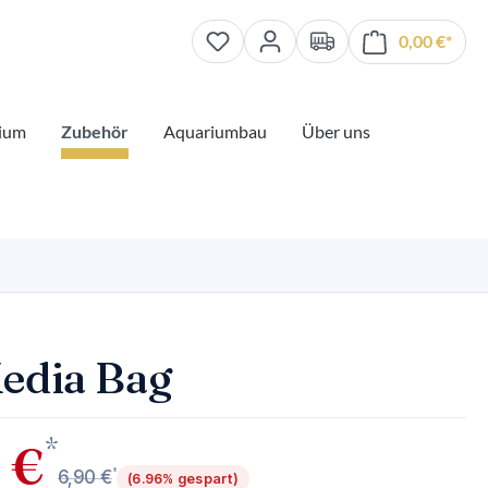
0,00 €*
Waren
ium
Zubehör
Aquariumbau
Über uns
edia Bag
*
 €
*
6,90 €
(6.96% gespart)