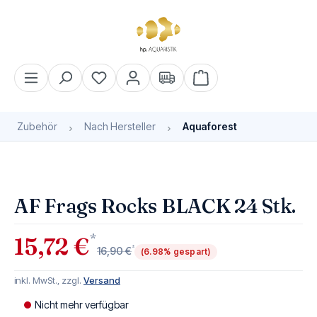
alt springen
Warenkorb enthält 0 Pos
Zubehör
Nach Hersteller
Aquaforest
Bildergalerie überspringen
Bald wieder verfügbar
AF Frags Rocks BLACK 24 Stk.
*
15,72 €
*
16,90 €
(6.98% gespart)
inkl. MwSt., zzgl.
Versand
Nicht mehr verfügbar