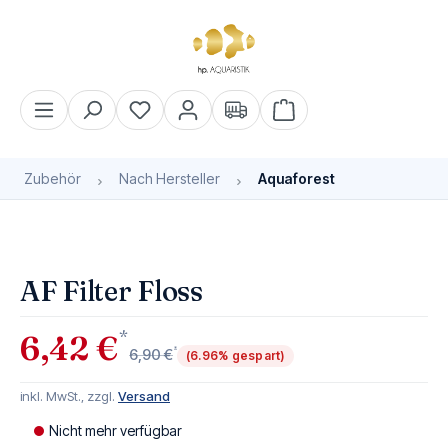
alt springen
Warenkorb enthält 0 Pos
Zubehör
Nach Hersteller
Aquaforest
Bildergalerie überspringen
Bald wieder verfügbar
AF Filter Floss
*
6,42 €
*
6,90 €
(6.96% gespart)
inkl. MwSt., zzgl.
Versand
Nicht mehr verfügbar